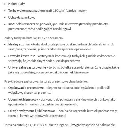
Kolor:
biały
Torba wykonana
z papieru kraft 160 g/m² (bardzo mocny)
Uchwyt:
sznurkowy
Inne:
boki rozszerzane, pozwalające umieścić wewnątrz torby przedmioty
przestrzenne; torba podlegająca recyklingowi.
Zalety torby na butelkę 11,5 x 11,5 x 40 cm:
Idealny rozmiar
– torba doskonale pasuje do standardowych butelek wina lub
szampana, zapewniając im stabilne i bezpieczne opakowanie.
Estetyka i trwałość
– wytrzymała konstrukcja torby i eleganckie wykończenie
sprawiają, że jest idealnym dodatkiem do prezentów.
Uniwersalne zastosowanie
– torba na butelkę sprawdzi się na różne okazje, takie
jak święta, urodziny, rocznice czy jako upominek biznesowy.
Przykładowe zastosowania toreb prezentowych na butelkę:
Opakowanie prezentowe
– elegancka torba na butelkę świetnie podkreśli
wyjątkowy charakter prezentu.
Upominek biznesowy
– doskonała do pakowania ekskluzywnych trunków jako
upominków firmowych dla partnerów biznesowych.
Okazje świąteczne i jubileuszowe
– idealna do wręczania butelek podczas świąt,
rocznic i innych wyjątkowych uroczystości.
Torba na butelkę 11,5 x 11,5 x 40 cm to elegancki i wygodny sposób na pakowanie