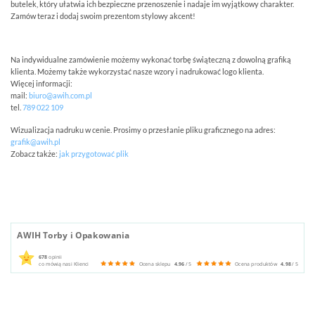
butelek, który ułatwia ich bezpieczne przenoszenie i nadaje im wyjątkowy charakter.
Zamów teraz i dodaj swoim prezentom stylowy akcent!
Na indywidualne zamówienie możemy wykonać torbę świąteczną z dowolną grafiką
klienta. Możemy także wykorzystać nasze wzory i nadrukować logo klienta.
Więcej informacji:
mail:
biuro@awih.com.pl
tel.
789 022 109
Wizualizacja nadruku w cenie. Prosimy o przesłanie pliku graficznego na adres:
grafik@awih.pl
Zobacz także:
jak przygotować plik
AWIH Torby i Opakowania
678
opinii
co mówią nasi Klienci
Ocena sklepu
4.96
/ 5
Ocena produktów
4.98
/ 5