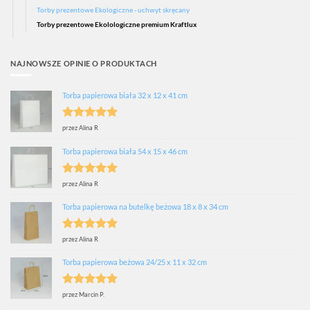
Torby prezentowe Ekologiczne - uchwyt skręcany
Torby prezentowe Ekolologiczne premium Kraftlux
NAJNOWSZE OPINIE O PRODUKTACH
Torba papierowa biała 32 x 12 x 41 cm
Oceniono
5
przez Alina R
na 5
Torba papierowa biała 54 x 15 x 46 cm
Oceniono
5
przez Alina R
na 5
Torba papierowa na butelkę beżowa 18 x 8 x 34 cm
Oceniono
5
przez Alina R
na 5
Torba papierowa beżowa 24/25 x 11 x 32 cm
Oceniono
5
przez Marcin P.
na 5