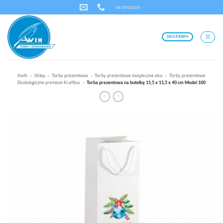
Przewiń
+48 789 024 254
do
zawartości
SKLEP AWIH
Awih
»
Sklep
»
Torby prezentowe
»
Torby prezentowe świąteczne eko
»
Torby prezentowe
Ekolologiczne premium Kraftlux
»
Torba prezentowa na butelkę 11,5 x 11,5 x 40 cm Model 100