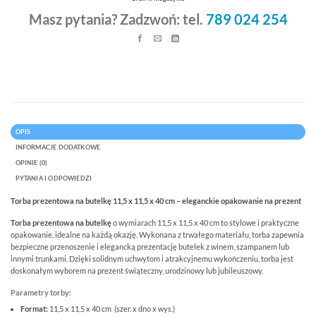
Masz pytania? Zadzwoń: tel.
789 024 254
OPIS
INFORMACJE DODATKOWE
OPINIE (0)
PYTANIA I ODPOWIEDZI
Torba prezentowa na butelkę 11,5 x 11,5 x 40 cm – eleganckie opakowanie na prezent
Torba prezentowa na butelkę
o wymiarach 11,5 x 11,5 x 40 cm to stylowe i praktyczne
opakowanie, idealne na każdą okazję. Wykonana z trwałego materiału, torba zapewnia
bezpieczne przenoszenie i elegancką prezentację butelek z winem, szampanem lub
innymi trunkami. Dzięki solidnym uchwytom i atrakcyjnemu wykończeniu, torba jest
doskonałym wyborem na prezent świąteczny, urodzinowy lub jubileuszowy.
Parametry torby:
Format:
11,5 x 11,5 x 40 cm (szer. x dno x wys.)