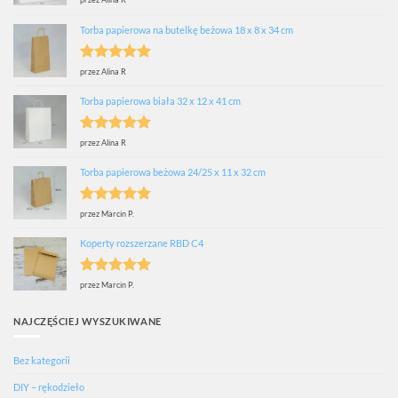
Oceniono
5
na 5
Torba papierowa na butelkę beżowa 18 x 8 x 34 cm
Oceniono
5
przez Alina R
na 5
Torba papierowa biała 32 x 12 x 41 cm
Oceniono
5
przez Alina R
na 5
Torba papierowa beżowa 24/25 x 11 x 32 cm
Oceniono
5
przez Marcin P.
na 5
Koperty rozszerzane RBD C4
Oceniono
5
przez Marcin P.
na 5
NAJCZĘŚCIEJ WYSZUKIWANE
Bez kategorii
DIY – rękodzieło