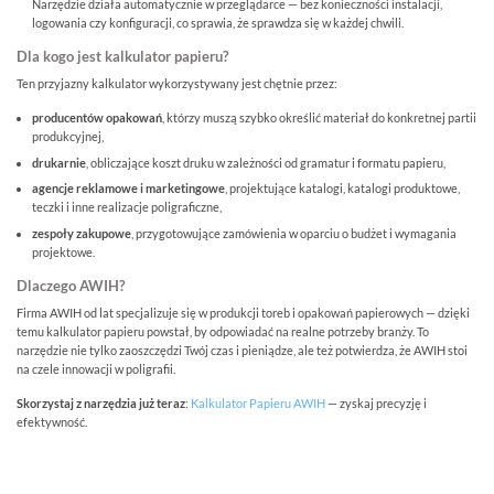
Narzędzie działa automatycznie w przeglądarce — bez konieczności instalacji,
logowania czy konfiguracji, co sprawia, że sprawdza się w każdej chwili.
Dla kogo jest kalkulator papieru?
Ten przyjazny kalkulator wykorzystywany jest chętnie przez:
producentów opakowań
, którzy muszą szybko określić materiał do konkretnej partii
produkcyjnej,
drukarnie
, obliczające koszt druku w zależności od gramatur i formatu papieru,
agencje reklamowe i marketingowe
, projektujące katalogi, katalogi produktowe,
teczki i inne realizacje poligraficzne,
zespoły zakupowe
, przygotowujące zamówienia w oparciu o budżet i wymagania
projektowe.
Dlaczego AWIH?
Firma AWIH od lat specjalizuje się w produkcji toreb i opakowań papierowych — dzięki
temu kalkulator papieru powstał, by odpowiadać na realne potrzeby branży. To
narzędzie nie tylko zaoszczędzi Twój czas i pieniądze, ale też potwierdza, że AWIH stoi
na czele innowacji w poligrafii.
Skorzystaj z narzędzia już teraz
:
Kalkulator Papieru AWIH
— zyskaj precyzję i
efektywność.