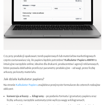
Czy przy produkcji opakowań, toreb papierowych lub materiałów marketingowych
często zastanawiasz się, ile papieru będzie potrzebne?
Kalkulator Papieru AWIH
to
intuicyjne narzędzie online, idealne dla drukarni, producentów i agencji reklamowych,
które pozwala dokładnie przeliczyć parametry produkcyjne – od wagi, przez liczbę
arkuszy, po koszty materiału.
Jak działa kalkulator papieru?
Na stronie
Kalkulator Papieru
znajdziesz przejrzyste formularze do czterech rodzajów
obliczeń:
konwersja arkuszy → kilogramy
– po podaniu formatu i gramatury papieru oraz
liczby arkuszy, narzędzie automatycznie wylicza wagę w kilogramach;