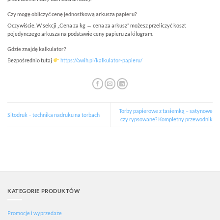
Czy mogę obliczyć cenę jednostkową arkusza papieru?
Oczywiście. W sekcji „Cena za kg → cena za arkusz” możesz przeliczyć koszt
pojedynczego arkusza na podstawie ceny papieru za kilogram.
Gdzie znajdę kalkulator?
Bezpośrednio tutaj
https://awih.pl/kalkulator-papieru/
Torby papierowe z tasiemką – satynowe
Sitodruk – technika nadruku na torbach
czy rypsowane? Kompletny przewodnik
KATEGORIE PRODUKTÓW
Promocje i wyprzedaże