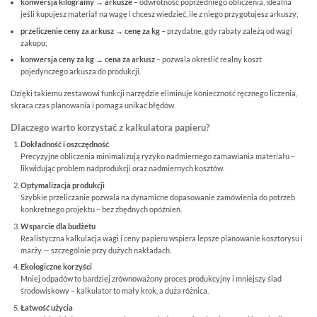
konwersja kilogramy → arkusze
– odwrotność poprzedniego obliczenia, idealna
jeśli kupujesz materiał na wagę i chcesz wiedzieć, ile z niego przygotujesz arkuszy;
przeliczenie ceny za arkusz → cenę za kg
– przydatne, gdy rabaty zależą od wagi
zakupu;
konwersja ceny za kg → cena za arkusz
– pozwala określić realny koszt
pojedynczego arkusza do produkcji.
Dzięki takiemu zestawowi funkcji narzędzie eliminuje konieczność ręcznego liczenia,
skraca czas planowania i pomaga unikać błędów.
Dlaczego warto korzystać z kalkulatora papieru?
Dokładność i oszczędność
Precyzyjne obliczenia minimalizują ryzyko nadmiernego zamawiania materiału –
likwidując problem nadprodukcji oraz nadmiernych kosztów.
Optymalizacja produkcji
Szybkie przeliczanie pozwala na dynamicne dopasowanie zamówienia do potrzeb
konkretnego projektu – bez zbędnych opóźnień.
Wsparcie dla budżetu
Realistyczna kalkulacja wagi i ceny papieru wspiera lepsze planowanie kosztorysu i
marży — szczególnie przy dużych nakładach.
Ekologiczne korzyści
Mniej odpadów to bardziej zrównoważony proces produkcyjny i mniejszy ślad
środowiskowy – kalkulator to mały krok, a duża różnica.
Łatwość użycia