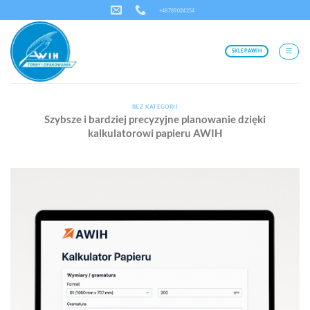
Przewiń
+48 789 024 254
do
zawartości
SKLEP AWIH
BEZ KATEGORII
Szybsze i bardziej precyzyjne planowanie dzięki
kalkulatorowi papieru AWIH