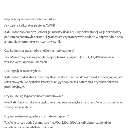
Najczęściej zadawane pytania (FAQ)
Jak działa kalkulator papieru AWIH?
Kalkulator papieru przelicza wagę arkuszy, ilość arkuszy z określonej wagi oraz koszty
papieru na podstawie formatu i gramatury. Wystarczy wpisać dane w odpowiednie pola,
a narzędzie automatycznie wyliczy wynik.
Czy kalkulator uwzględnia różne formaty papieru?
Tak. Możesz wybrać najpopularniejsze formaty papieru (np. B1, A1, A3) lub wpisać
własne wymiary w milimetrach.
Dla kogo jest to narzędzie?
Kalkulator został stworzony z myślą o producentach opakowań, drukarniach, agencjach
reklamowych i wszystkich, którzy pracują z papierem i potrzebują szybkich obliczeń
produkcyjnych.
Czy muszę się logować lub coś instalować?
Nie. Kalkulator działa w przeglądarce, bez rejestracji, bez instalacji. Wystarczy wejść na
stronę i wpisać dane.
Czy narzędzie uwzględnia gramaturę papieru?
Tak. Wystarczy podać gramaturę (np. 90g, 120g, 250g), a kalkulator użyje jej do
przeliczenia masy lub ilości arkuszy.