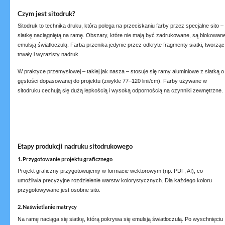
Czym jest sitodruk?
Sitodruk to technika druku, która polega na przeciskaniu farby przez specjalne sito –
siatkę naciągniętą na ramę. Obszary, które nie mają być zadrukowane, są blokowan
emulsją światłoczułą. Farba przenika jedynie przez odkryte fragmenty siatki, tworząc
trwały i wyrazisty nadruk.
W praktyce przemysłowej – takiej jak nasza – stosuje się ramy aluminiowe z siatką o
gęstości dopasowanej do projektu (zwykle 77–120 linii/cm). Farby używane w
sitodruku cechują się dużą lepkością i wysoką odpornością na czynniki zewnętrzne.
Etapy produkcji nadruku sitodrukowego
1. Przygotowanie projektu graficznego
Projekt graficzny przygotowujemy w formacie wektorowym (np. PDF, AI), co
umożliwia precyzyjne rozdzielenie warstw kolorystycznych. Dla każdego koloru
przygotowywane jest osobne sito.
2. Naświetlanie matrycy
Na ramę naciąga się siatkę, którą pokrywa się emulsją światłoczułą. Po wyschnięciu