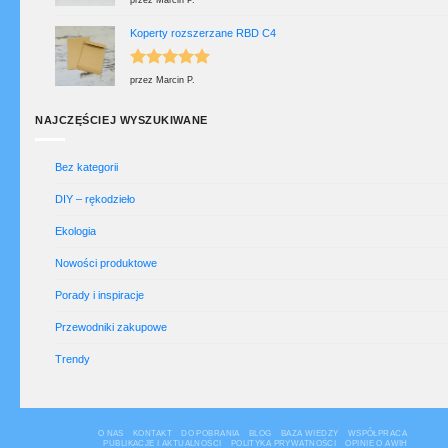
na 5
Koperty rozszerzane RBD C4
Oceniono
5
przez Marcin P.
na 5
NAJCZĘŚCIEJ WYSZUKIWANE
Bez kategorii
DIY – rękodzieło
Ekologia
Nowości produktowe
Porady i inspiracje
Przewodniki zakupowe
Trendy
O NAS
KONTAKT
DO POBRANIA
BLOG
BAZA WIEDZY
WSPÓŁPRACA
PUBLIKACJE I AKTUALNOŚCI
POLITYKA PRYWATNOŚCI
OPINIE O AWIH