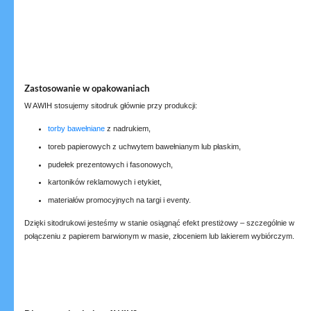
Zastosowanie w opakowaniach
W AWIH stosujemy sitodruk głównie przy produkcji:
torby bawełniane
z nadrukiem,
toreb papierowych z uchwytem bawełnianym lub płaskim,
pudełek prezentowych i fasonowych,
kartoników reklamowych i etykiet,
materiałów promocyjnych na targi i eventy.
Dzięki sitodrukowi jesteśmy w stanie osiągnąć efekt prestiżowy – szczególnie w
połączeniu z papierem barwionym w masie, złoceniem lub lakierem wybiórczym.