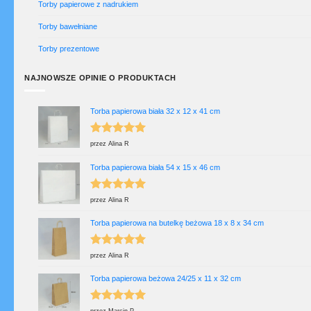
Torby papierowe z nadrukiem
Torby bawełniane
Torby prezentowe
NAJNOWSZE OPINIE O PRODUKTACH
Torba papierowa biała 32 x 12 x 41 cm
Oceniono
5
przez Alina R
na 5
Torba papierowa biała 54 x 15 x 46 cm
Oceniono
5
przez Alina R
na 5
Torba papierowa na butelkę beżowa 18 x 8 x 34 cm
Oceniono
5
przez Alina R
na 5
Torba papierowa beżowa 24/25 x 11 x 32 cm
Oceniono
5
przez Marcin P.