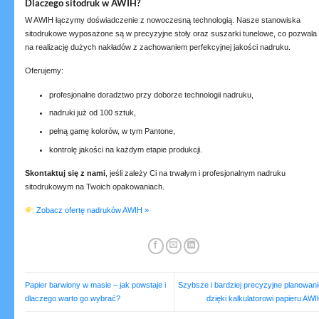
Dlaczego sitodruk w AWIH?
W AWIH łączymy doświadczenie z nowoczesną technologią. Nasze stanowiska
sitodrukowe wyposażone są w precyzyjne stoły oraz suszarki tunelowe, co pozwala
na realizację dużych nakładów z zachowaniem perfekcyjnej jakości nadruku.
Oferujemy:
profesjonalne doradztwo przy doborze technologii nadruku,
nadruki już od 100 sztuk,
pełną gamę kolorów, w tym Pantone,
kontrolę jakości na każdym etapie produkcji.
Skontaktuj się z nami
, jeśli zależy Ci na trwałym i profesjonalnym nadruku
sitodrukowym na Twoich opakowaniach.
Zobacz ofertę nadruków AWIH »
Papier barwiony w masie – jak powstaje i
Szybsze i bardziej precyzyjne planowani
dlaczego warto go wybrać?
dzięki kalkulatorowi papieru AW