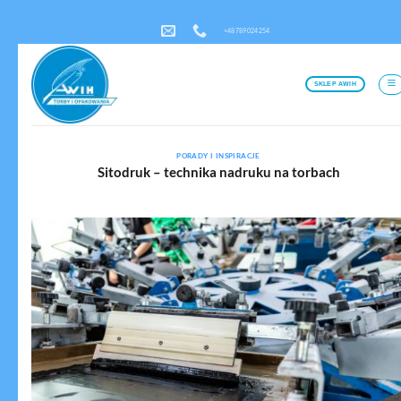
Przewiń
+48 789 024 254
do
zawartości
SKLEP AWIH
PORADY I INSPIRACJE
Sitodruk – technika nadruku na torbach