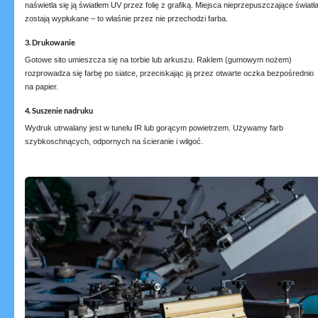
naświetla się ją światłem UV przez folię z grafiką. Miejsca nieprzepuszczające światł
zostają wypłukane – to właśnie przez nie przechodzi farba.
3. Drukowanie
Gotowe sito umieszcza się na torbie lub arkuszu. Raklem (gumowym nożem)
rozprowadza się farbę po siatce, przeciskając ją przez otwarte oczka bezpośrednio
na papier.
4. Suszenie nadruku
Wydruk utrwalany jest w tunelu IR lub gorącym powietrzem. Używamy farb
szybkoschnących, odpornych na ścieranie i wilgoć.