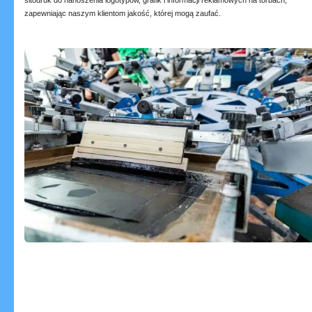
sitodruk do nanoszenia logotypów, grafik i informacji reklamowych na torbach,
zapewniając naszym klientom jakość, której mogą zaufać.