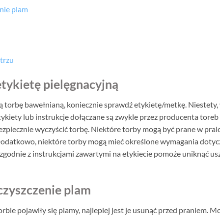
nie plam
trzu
tykietę pielęgnacyjną
ą torbę bawełnianą, koniecznie sprawdź etykietę/metkę. Niestety,
 etykiety lub instrukcje dołączane są zwykle przez producenta tor
bezpiecznie wyczyścić torbę. Niektóre torby mogą być prane w pral
Dodatkowo, niektóre torby mogą mieć określone wymagania dotyc
godnie z instrukcjami zawartymi na etykiecie pomoże uniknąć us
czyszczenie plam
orbie pojawiły się plamy, najlepiej jest je usunąć przed praniem. 