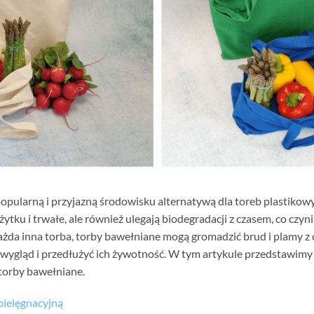
popularną i przyjazną środowisku alternatywą dla toreb plastikowy
żytku i trwałe, ale również ulegają biodegradacji z czasem, co czy
ażda inna torba, torby bawełniane mogą gromadzić brud i plamy z c
 wygląd i przedłużyć ich żywotność. W tym artykule przedstawimy
 torby bawełniane.
pielęgnacyjną