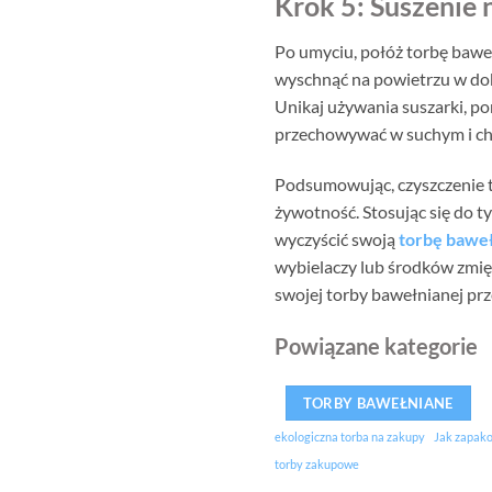
Krok 5: Suszenie 
Po umyciu, połóż torbę baweł
wyschnąć na powietrzu w dob
Unikaj używania suszarki, po
przechowywać w suchym i ch
Podsumowując, czyszczenie t
żywotność. Stosując się do ty
wyczyścić swoją
torbę bawe
wybielaczy lub środków zmię
swojej torby bawełnianej prze
Powiązane kategorie
TORBY BAWEŁNIANE
ekologiczna torba na zakupy
Jak zapako
torby zakupowe