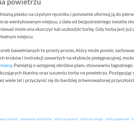
na powietrzu
nianą płasko na czystym ręczniku i ponownie uformuj ją do pierwo
rze wentylowanym miejscu, z dala od bezpośredniego światła słon
nieważ może ona skurczyć lub uszkodzić torbę. Gdy torba jest już 
łodnym miejscu.
oreb bawełnianych to prosty proces, który może pomóc zachować i
ch kroków i instrukcji zawartych na etykiecie pielęgnacyjnej, może
łnianą
. Pamiętaj o wstępnej obróbce plam, stosowaniu łagodnego 
kczających tkaniny oraz suszeniu torby na powietrzu. Postępując
z wiele lat i przyczynić się do bardziej zrównoważonej przyszłości
wać prezent
pakowanie prezentów
torba na prezent
torby na zakupy
torby papierowe
t