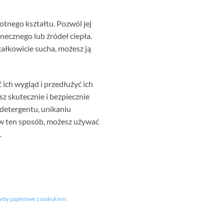
tnego kształtu. Pozwól jej
ecznego lub źródeł ciepła.
całkowicie sucha, możesz ją
ch wygląd i przedłużyć ich
sz skutecznie i bezpiecznie
detergentu, unikaniu
 w ten sposób, możesz używać
.
orby papierowe z nadrukiem