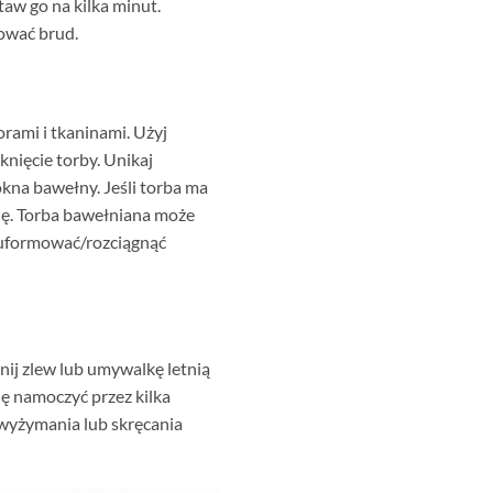
aw go na kilka minut.
zować brud.
orami i tkaninami. Użyj
nięcie torby. Unikaj
kna bawełny. Jeśli torba ma
 się. Torba bawełniana może
y uformować/rozciągnąć
nij zlew lub umywalkę letnią
ię namoczyć przez kilka
 wyżymania lub skręcania