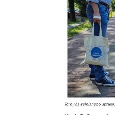
Torby bawełniane
po uprani