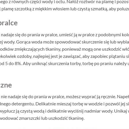
go z równych części wody i octu. Nałóż roztwór na plamę i pozost
j plamę szczotką z miękkim włosiem lub czystą szmatką, aby polu
pralce
nadaje się do prania w pralce, umieść ją w pralce z podobnymi kol
ej wody. Gorąca woda może spowodować skurczenie się lub wyblak
rodków zmiękczających tkaniny, ponieważ mogą one uszkodzić włó
ekolwiek ozdoby, najlepiej jest je zawiązać, aby zapobiec plątaniu
 od 5 do 8%. Aby uniknąć skurczenia torby, torbę po praniu należ
czne
nie nadaje się do prania w pralce, możesz wyprać ją ręcznie. Napeł
dnego detergentu. Delikatnie mieszaj torbę w wodzie i pozwól jej s
ypłucz ją czystą wodą i delikatnie wyciśnij nadmiar wody. Unikaj
wodować zmarszczki lub uszkodzić tkaninę.