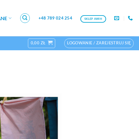
ANE
+48 789 024 254
SKLEP AWIH
0,00
ZŁ
LOGOWANIE / ZAREJESTRUJ SIĘ