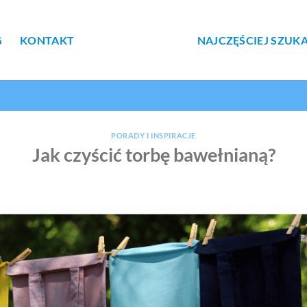
G
KONTAKT
NAJCZĘŚCIEJ SZUK
PORADY I INSPIRACJE
Jak czyścić torbę bawełnianą?