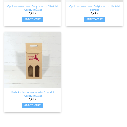
Opakowanie na wino świąteczne na 2 butelki
Opakowanie na wino świąteczne na 2 butelki
Wesołych Świąt
bombka
5,68
zł
5,68
zł
ADD TO CART
ADD TO CART
Pudełko świąteczne na wino 2 butelki
Wesołych Świąt
5,68
zł
ADD TO CART