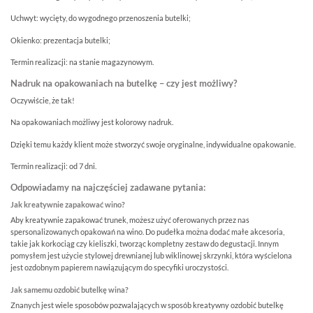
Uchwyt: wycięty, do wygodnego przenoszenia butelki;
Okienko: prezentacja butelki;
Termin realizacji: na stanie magazynowym.
Nadruk na opakowaniach na butelkę – czy jest możliwy?
Oczywiście, że tak!
Na opakowaniach możliwy jest kolorowy nadruk.
Dzięki temu każdy klient może stworzyć swoje oryginalne, indywidualne opakowanie.
Termin realizacji: od 7 dni.
Odpowiadamy na najczęściej zadawane pytania:
Jak kreatywnie zapakować wino?
Aby kreatywnie zapakować trunek, możesz użyć oferowanych przez nas
spersonalizowanych opakowań na wino. Do pudełka można dodać małe akcesoria,
takie jak korkociąg czy kieliszki, tworząc kompletny zestaw do degustacji. Innym
pomysłem jest użycie stylowej drewnianej lub wiklinowej skrzynki, która wyścielona
jest ozdobnym papierem nawiązującym do specyfiki uroczystości.
Jak samemu ozdobić butelkę wina?
Znanych jest wiele sposobów pozwalających w sposób kreatywny ozdobić butelkę