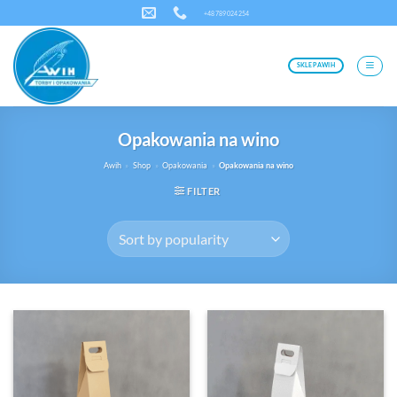
Skip
+48 789 024 254
to
content
SKLEP AWIH
Opakowania na wino
Awih
»
Shop
»
Opakowania
»
Opakowania na wino
FILTER