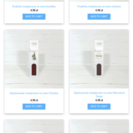
Pudełko świąteczne na wino bombka
Pudełko świąteczne na wino choinka
4,98
zł
4,98
zł
ADD TO CART
ADD TO CART
Opakowanie świąteczne na wino Wesołych
Opakowanie świąteczne na wino Choinka
Świąt
4,98
zł
4,98
zł
ADD TO CART
ADD TO CART