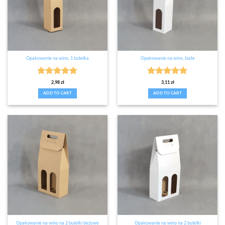
Opakowanie na wino, 1 butelka
Opakowanie na wino, białe
Rated
5
Rated
5
2,98
zł
3,11
zł
out of 5
out of 5
ADD TO CART
ADD TO CART
Opakowanie na wino na 2 butelki beżowe
Opakowanie na wino na 2 butelki