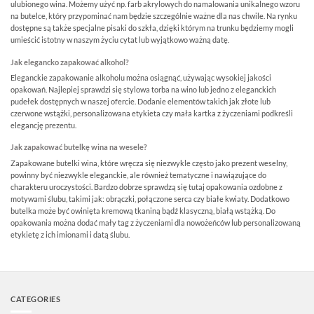
ulubionego wina. Możemy użyć np. farb akrylowych do namalowania unikalnego wzoru
na butelce, który przypominać nam będzie szczególnie ważne dla nas chwile. Na rynku
dostępne są także specjalne pisaki do szkła, dzięki którym na trunku będziemy mogli
umieścić istotny w naszym życiu cytat lub wyjątkowo ważną datę.
Jak elegancko zapakować alkohol?
Eleganckie zapakowanie alkoholu można osiągnąć, używając wysokiej jakości
opakowań. Najlepiej sprawdzi się stylowa torba na wino lub jedno z eleganckich
pudełek dostępnych w naszej ofercie. Dodanie elementów takich jak złote lub
czerwone wstążki, personalizowana etykieta czy mała kartka z życzeniami podkreśli
elegancję prezentu.
Jak zapakować butelkę wina na wesele?
Zapakowane butelki wina, które wręcza się niezwykle często jako prezent weselny,
powinny być niezwykle eleganckie, ale również tematyczne i nawiązujące do
charakteru uroczystości. Bardzo dobrze sprawdzą się tutaj opakowania ozdobne z
motywami ślubu, takimi jak: obrączki, połączone serca czy białe kwiaty. Dodatkowo
butelka może być owinięta kremową tkaniną bądź klasyczną, białą wstążką. Do
opakowania można dodać mały tag z życzeniami dla nowożeńców lub personalizowaną
etykietę z ich imionami i datą ślubu.
CATEGORIES