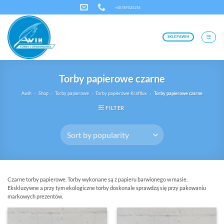
Skip
+48 789 024 254
to
content
SKLEP AWIH
Torby papierowe czarne
Awih
»
Shop
»
Torby papierowe
»
Torby papierowe Kraftlux
»
Torby papierowe czarne
FILTER
Czarne torby papierowe. Torby wykonane są z papieru barwionego w masie.
Ekskluzywne a przy tym ekologiczne torby doskonale sprawdzą się przy pakowaniu
markowych prezentów.