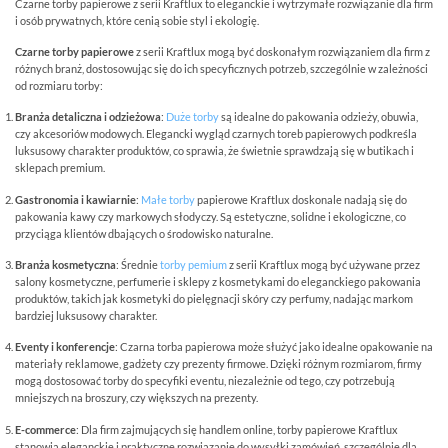
Czarne torby papierowe z serii Kraftlux to eleganckie i wytrzymałe rozwiązanie dla firm
i osób prywatnych, które cenią sobie styl i ekologię.
Czarne torby papierowe
z serii Kraftlux mogą być doskonałym rozwiązaniem dla firm z
różnych branż, dostosowując się do ich specyficznych potrzeb, szczególnie w zależności
od rozmiaru torby:
Branża detaliczna i odzieżowa
:
Duże torby
są idealne do pakowania odzieży, obuwia,
czy akcesoriów modowych. Elegancki wygląd czarnych toreb papierowych podkreśla
luksusowy charakter produktów, co sprawia, że świetnie sprawdzają się w butikach i
sklepach premium.
Gastronomia i kawiarnie
:
Małe torby
papierowe Kraftlux doskonale nadają się do
pakowania kawy czy markowych słodyczy. Są estetyczne, solidne i ekologiczne, co
przyciąga klientów dbających o środowisko naturalne.
Branża kosmetyczna
: Średnie
torby pemium
z serii Kraftlux mogą być używane przez
salony kosmetyczne, perfumerie i sklepy z kosmetykami do eleganckiego pakowania
produktów, takich jak kosmetyki do pielęgnacji skóry czy perfumy, nadając markom
bardziej luksusowy charakter.
Eventy i konferencje
: Czarna torba papierowa może służyć jako idealne opakowanie na
materiały reklamowe, gadżety czy prezenty firmowe. Dzięki różnym rozmiarom, firmy
mogą dostosować torby do specyfiki eventu, niezależnie od tego, czy potrzebują
mniejszych na broszury, czy większych na prezenty.
E-commerce
: Dla firm zajmujących się handlem online, torby papierowe Kraftlux
stanowią eleganckie i praktyczne rozwiązanie do wysyłki zamówień, szczególnie dla