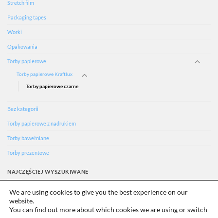
Stretch film
Packaging tapes
Worki
Opakowania
Torby papierowe
Torby papierowe Kraftlux
Torby papierowe czarne
Bez kategorii
Torby papierowe z nadrukiem
Torby bawełniane
Torby prezentowe
NAJCZĘŚCIEJ WYSZUKIWANE
We are using cookies to give you the best experience on our
Ecology
website.
Uncategorized
You can find out more about which cookies we are using or switch