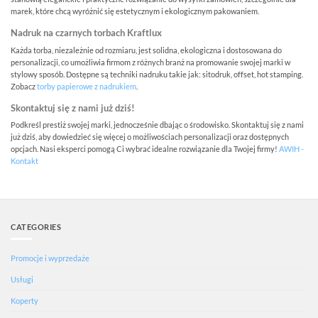
marek, które chcą wyróżnić się estetycznym i ekologicznym pakowaniem.
Nadruk na czarnych torbach Kraftlux
Każda torba, niezależnie od rozmiaru, jest solidna, ekologiczna i dostosowana do
personalizacji, co umożliwia firmom z różnych branż na promowanie swojej marki w
stylowy sposób. Dostępne są techniki nadruku takie jak: sitodruk, offset, hot stamping.
Zobacz
torby papierowe z nadrukiem
.
Skontaktuj się z nami już dziś!
Podkreśl prestiż swojej marki, jednocześnie dbając o środowisko. Skontaktuj się z nami
już dziś, aby dowiedzieć się więcej o możliwościach personalizacji oraz dostępnych
opcjach. Nasi eksperci pomogą Ci wybrać idealne rozwiązanie dla Twojej firmy!
AWIH -
Kontakt
CATEGORIES
Promocje i wyprzedaże
Usługi
Koperty