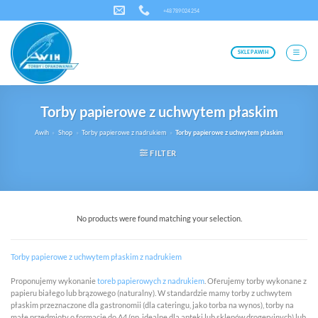
Skip
+48 789 024 254
to
content
SKLEP AWIH
Torby papierowe z uchwytem płaskim
Awih
»
Shop
»
Torby papierowe z nadrukiem
»
Torby papierowe z uchwytem płaskim
FILTER
No products were found matching your selection.
Torby papierowe z uchwytem płaskim z nadrukiem
Proponujemy wykonanie
toreb papierowych z nadrukiem
. Oferujemy torby wykonane z
papieru białego lub brązowego (naturalny). W standardzie mamy torby z uchwytem
płaskim przeznaczone dla gastronomii (dla cateringu, jako torba na wynos), torby na
małe przedmioty o formacie do A4 (np. idealne dla apteki lub sklepów drogeryjnych) lub